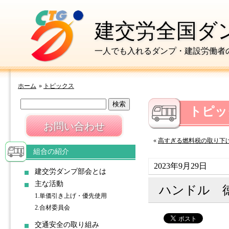
建交労全国ダ
一人でも入れるダンプ・建設労働者
ホーム
»
トピックス
トピッ
お問い合わせ
«
高すぎる燃料税の取り下げ求
組合の紹介
2023年9月29日
建交労ダンプ部会とは
主な活動
ハンドル 
1.単価引き上げ・優先使用
2.合材委員会
交通安全の取り組み