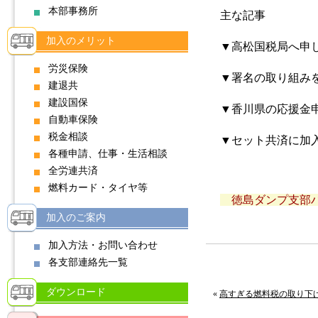
本部事務所
主な記事
加入のメリット
▼高松国税局へ申
労災保険
▼署名の取り組み
建退共
建設国保
▼香川県の応援金
自動車保険
税金相談
▼セット共済に加
各種申請、仕事・生活相談
全労連共済
燃料カード・タイヤ等
徳島ダンプ支部ハンド
加入のご案内
加入方法・お問い合わせ
各支部連絡先一覧
ダウンロード
«
高すぎる燃料税の取り下げ求