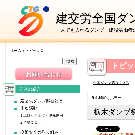
建交労全国ダ
一人でも入れるダンプ・建設労働者
ホーム
»
トピックス
トピッ
お問い合わせ
«
全国ダンプ第３４９号
組合の紹介
2014年3月28日
建交労ダンプ部会とは
主な活動
栃木ダンプ
1.単価引き上げ・優先使用
2.合材委員会
交通安全の取り組み