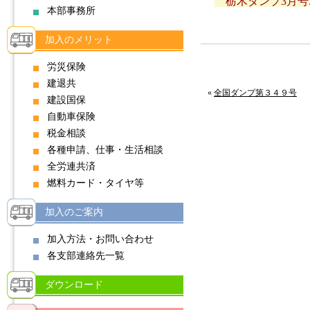
栃木ダンプ3月号.p
本部事務所
加入のメリット
労災保険
建退共
«
全国ダンプ第３４９号
建設国保
自動車保険
税金相談
各種申請、仕事・生活相談
全労連共済
燃料カード・タイヤ等
加入のご案内
加入方法・お問い合わせ
各支部連絡先一覧
ダウンロード