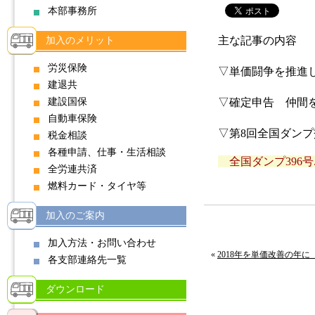
本部事務所
主な記事の内容
加入のメリット
労災保険
▽単価闘争を推進
建退共
建設国保
▽確定申告 仲間
自動車保険
▽第8回全国ダン
税金相談
各種申請、仕事・生活相談
全国ダンプ396号.
全労連共済
燃料カード・タイヤ等
加入のご案内
加入方法・お問い合わせ
«
2018年を単価改善の年に 
各支部連絡先一覧
ダウンロード