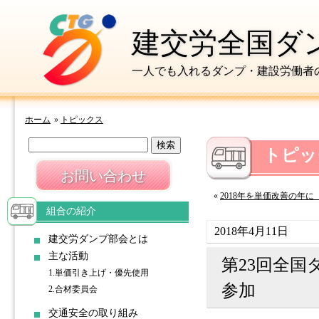
建交労全国ダ
一人でも入れるダンプ・建設労働者
ホーム
»
トピックス
トピッ
お問い合わせ
«
2018年を単価改善の年に 
組合の紹介
2018年4月11日
建交労ダンプ部会とは
主な活動
第23回全国
1.単価引き上げ・優先使用
参加
2.合材委員会
交通安全の取り組み